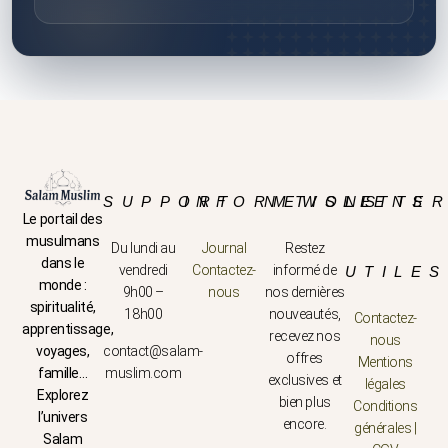
SUPPORT
INFORMTIONS
NEWSLETTE
LIENS
Le portail des
musulmans
Du lundi au
Journal
Restez
dans le
vendredi
Contactez-
informé de
UTILES
monde :
9h00 –
nous
nos dernières
spiritualité,
18h00
nouveautés,
Contactez-
apprentissage,
recevez nos
nous
voyages,
contact@salam-
offres
Mentions
famille…
muslim.com
exclusives et
légales
Explorez
bien plus
Conditions
l’univers
encore.
générales |
Salam