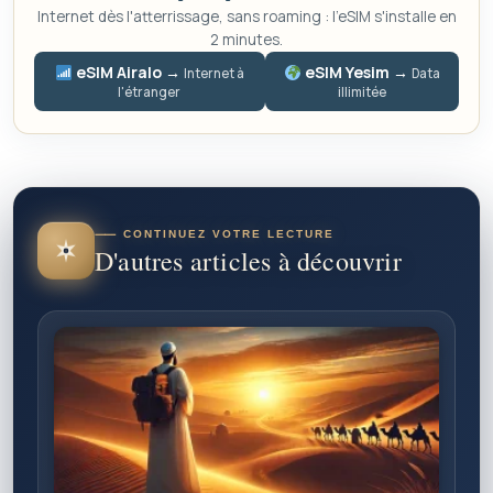
Internet dès l'atterrissage, sans roaming : l'eSIM s'installe en
2 minutes.
eSIM Airalo →
eSIM Yesim →
Internet à
Data
l'étranger
illimitée
⸺ CONTINUEZ VOTRE LECTURE
D'autres articles à découvrir